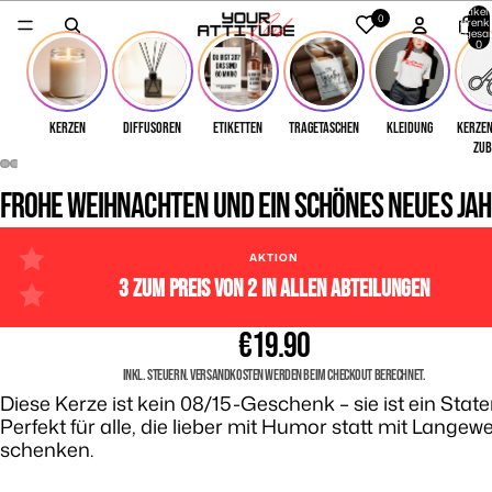
Artikel
0
Warenk
insgesa
0
Kerzen
Diffusoren
Etiketten
Tragetaschen
Kleidung
Kerzen
Zu
deo
FROHE WEIHNACHTEN UND EIN SCHÖNES NEUES JA
ielen
AKTION
3 ZUM PREIS VON 2 IN ALLEN ABTEILUNGEN
€19.90
INKL. STEUERN. VERSANDKOSTEN WERDEN BEIM CHECKOUT BERECHNET.
Diese Kerze ist kein 08/15-Geschenk – sie ist ein Stat
Perfekt für alle, die lieber mit Humor statt mit Langewe
schenken.