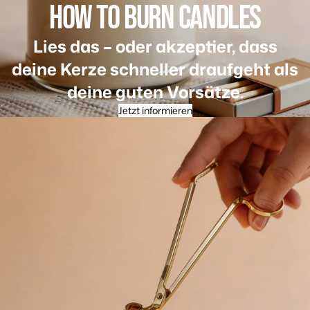
HOW TO BURN CANDLES
Lies das – oder akzeptier, dass
deine Kerze schneller draufgeht als
deine guten Vorsätze.
Jetzt informieren