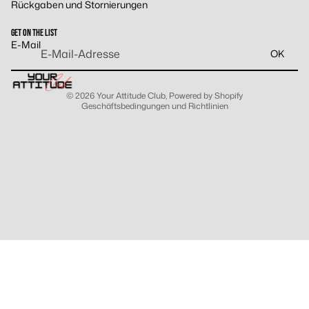
Rückgaben und Stornierungen
Datenschutzerklärung
AGB
GET ON THE LIST
Versand
E-Mail
OK
Kontaktinformationen
Impressum
© 2026
Your Attitude Club
, Powered by Shopify
Geschäftsbedingungen und Richtlinien