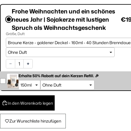
Frohe Weihnachten und ein schönes
neues Jahr | Sojakerze mit lustigen
€19
Spruch als Weihnachtsgeschenk
Größe
Duft
Erhalte 50% Rabatt auf dein Kerzen Refill. 🎉
In den Warenkorb legen
Zur Wunschliste hinzufügen