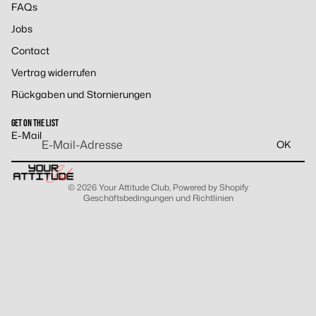
FAQs
Jobs
Contact
Vertrag widerrufen
Widerrufsrecht
Rückgaben und Stornierungen
Datenschutzerklärung
AGB
GET ON THE LIST
Versand
E-Mail
OK
Kontaktinformationen
Impressum
© 2026
Your Attitude Club
, Powered by Shopify
Geschäftsbedingungen und Richtlinien