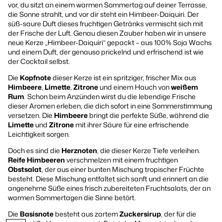
vor, du sitzt an einem warmen Sommertag auf deiner Terrasse,
die Sonne strahlt, und vor dir steht ein Himbeer-Daiquiri. Der
süß-saure Duft dieses fruchtigen Getränks vermischt sich mit
der Frische der Luft. Genau diesen Zauber haben wir in unsere
neue Kerze „Himbeer-Daiquiri“ gepackt – aus 100% Soja Wachs
und einem Duft, der genauso prickelnd und erfrischend ist wie
der Cocktail selbst.
Die
Kopfnote
dieser Kerze ist ein spritziger, frischer Mix aus
Himbeere
,
Limette
,
Zitrone
und einem Hauch von
weißem
Rum
. Schon beim Anzünden wirst du die lebendige Frische
dieser Aromen erleben, die dich sofort in eine Sommerstimmung
versetzen. Die
Himbeere
bringt die perfekte Süße, während die
Limette
und
Zitrone
mit ihrer Säure für eine erfrischende
Leichtigkeit sorgen.
Doch es sind die
Herznoten
, die dieser Kerze Tiefe verleihen.
Reife Himbeeren
verschmelzen mit einem fruchtigen
Obstsalat
, der aus einer bunten Mischung tropischer Früchte
besteht. Diese Mischung entfaltet sich sanft und erinnert an die
angenehme Süße eines frisch zubereiteten Fruchtsalats, der an
warmen Sommertagen die Sinne betört.
Die
Basisnote
besteht aus zartem
Zuckersirup
, der für die