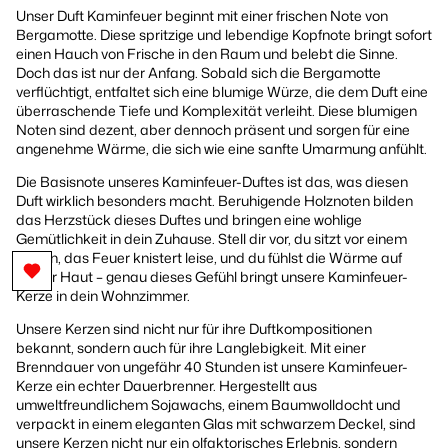
Unser Duft Kaminfeuer beginnt mit einer frischen Note von
Bergamotte. Diese spritzige und lebendige Kopfnote bringt sofort
einen Hauch von Frische in den Raum und belebt die Sinne.
Doch das ist nur der Anfang. Sobald sich die Bergamotte
verflüchtigt, entfaltet sich eine blumige Würze, die dem Duft eine
überraschende Tiefe und Komplexität verleiht. Diese blumigen
Noten sind dezent, aber dennoch präsent und sorgen für eine
angenehme Wärme, die sich wie eine sanfte Umarmung anfühlt.
Die Basisnote unseres Kaminfeuer-Duftes ist das, was diesen
Duft wirklich besonders macht. Beruhigende Holznoten bilden
das Herzstück dieses Duftes und bringen eine wohlige
Gemütlichkeit in dein Zuhause. Stell dir vor, du sitzt vor einem
Kamin, das Feuer knistert leise, und du fühlst die Wärme auf
deiner Haut – genau dieses Gefühl bringt unsere Kaminfeuer-
Kerze in dein Wohnzimmer.
Unsere Kerzen sind nicht nur für ihre Duftkompositionen
bekannt, sondern auch für ihre Langlebigkeit. Mit einer
Brenndauer von ungefähr 40 Stunden ist unsere Kaminfeuer-
Kerze ein echter Dauerbrenner. Hergestellt aus
umweltfreundlichem Sojawachs, einem Baumwolldocht und
verpackt in einem eleganten Glas mit schwarzem Deckel, sind
unsere Kerzen nicht nur ein olfaktorisches Erlebnis, sondern