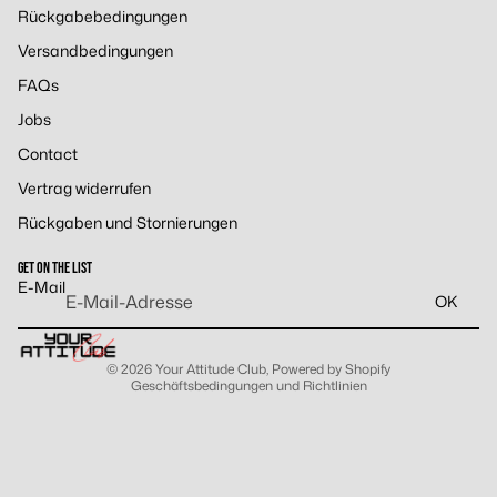
Rückgabebedingungen
Versandbedingungen
FAQs
Jobs
Contact
Vertrag widerrufen
Widerrufsrecht
Rückgaben und Stornierungen
Datenschutzerklärung
AGB
GET ON THE LIST
Versand
E-Mail
OK
Kontaktinformationen
Impressum
© 2026
Your Attitude Club
, Powered by Shopify
Geschäftsbedingungen und Richtlinien