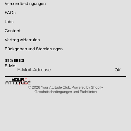
Versandbedingungen
FAQs
Jobs
Contact
Vertrag widerrufen
Widerrufsrecht
Rückgaben und Stornierungen
Datenschutzerklärung
AGB
GET ON THE LIST
Versand
E-Mail
OK
Kontaktinformationen
Impressum
© 2026
Your Attitude Club
, Powered by Shopify
Geschäftsbedingungen und Richtlinien